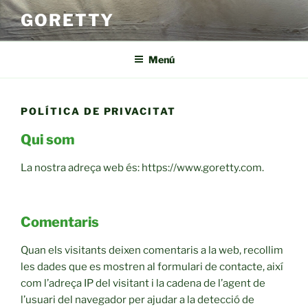
Vés
GORETTY
al
contingut
Menú
POLÍTICA DE PRIVACITAT
Qui som
La nostra adreça web és: https://www.goretty.com.
Comentaris
Quan els visitants deixen comentaris a la web, recollim
les dades que es mostren al formulari de contacte, així
com l’adreça IP del visitant i la cadena de l’agent de
l’usuari del navegador per ajudar a la detecció de